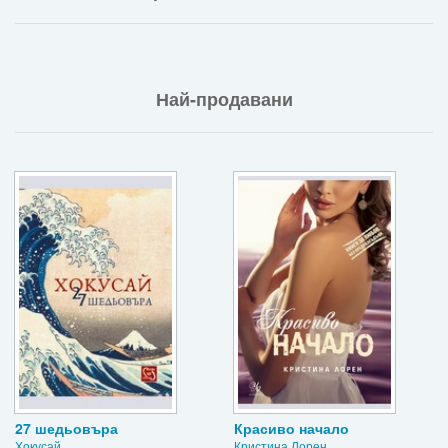
Най-продавани
27 шедьовъра
Красиво начало
Хокусай
Кристина Лорен