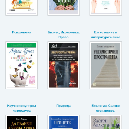
Психология
Бизнес, Икономика,
Езикознание и
Право
литературознание
Научнопопулярна
Природа
Екология, Селско
литература
стопанство,
Животновъдство