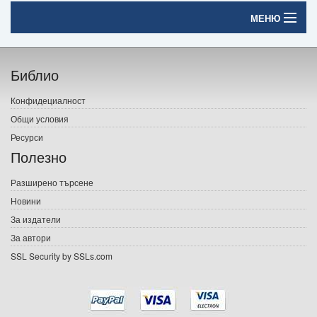
МЕНЮ
Начало
Библио
Печатни книги
Конфидециалност
Електронни книги
Общи условия
Ресурси
Е-списания
Полезно
Игри
Разширено търсене
Новини
Подаръци
За издатели
Ваучери
За автори
SSL Security by SSLs.com
Промоции
Контакти