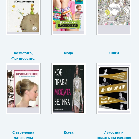
Козметика,
Мода
Книги
Фризьорство,
Маникюр
Съвременна
Есета
Луксозни и
литература
подаръчни издания