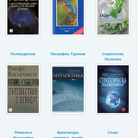
Пътеводители
География, Туризъм
Социология,
Политика
Религия и
Архитектура,
Спорт
Философия
интериор, дизайн