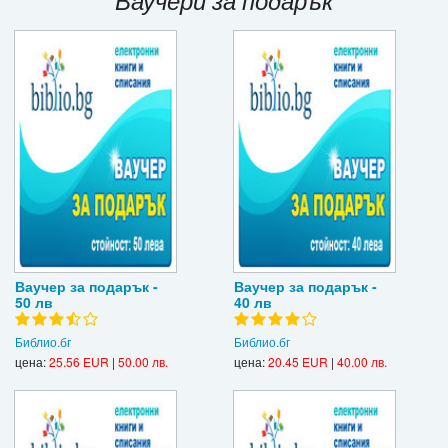
Ваучери за подарък
Игри
Подаръци
Ваучери
Промоции
Контакти
Вход
Ваучер за подарък -
Ваучер за подарък -
Регистрация
50 лв
40 лв
Библио.бг
Библио.бг
цена:
25.56 EUR
|
50.00 лв.
цена:
20.45 EUR
|
40.00 лв.