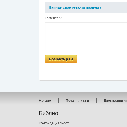
Напиши свое ревю за продукта:
Коментар:
|
|
Начало
Печатни книги
Електронни к
Библио
Конфидециалност