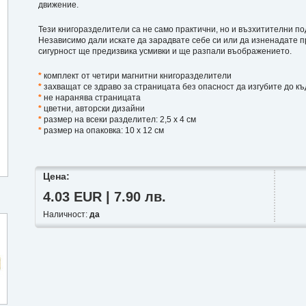
движение.
Тези книгоразделители са не само практични, но и възхитителни п
Независимо дали искате да зарадвате себе си или да изненадате пр
сигурност ще предизвика усмивки и ще разпали въображението.
*
комплект от четири магнитни книгоразделители
*
захващат се здраво за страницата без опасност да изгубите до к
*
не наранява страницата
*
цветни, авторски дизайни
*
размер на всеки разделител: 2,5 х 4 см
*
размер на опаковка: 10 х 12 см
Цена:
4.03 EUR | 7.90 лв.
Наличност:
да