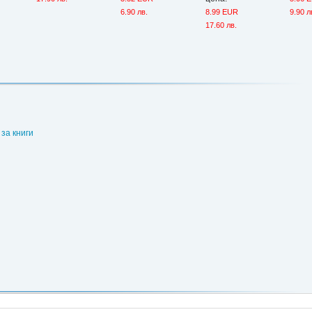
6.90 лв.
8.99 EUR
9.90 л
17.60 лв.
за книги