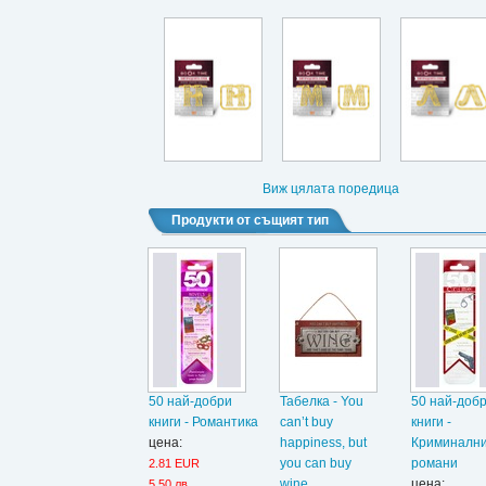
Виж цялата поредица
Продукти от същият тип
50 най-добри
Табелка - You
50 най-доб
книги - Романтика
can’t buy
книги -
цена:
happiness, but
Криминалн
you can buy
романи
2.81 EUR
wine...
цена:
5.50 лв.