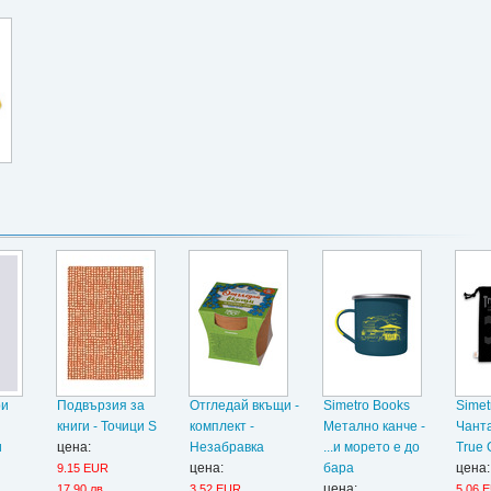
ри
Подвързия за
Отгледай вкъщи -
Simetro Books
Simet
книги - Точици S
комплект -
Метално канче -
Чанта
и
цена:
Незабравка
...и морето е до
True 
цена:
бара
цена:
9.15 EUR
цена:
17.90 лв.
3.52 EUR
5.06 