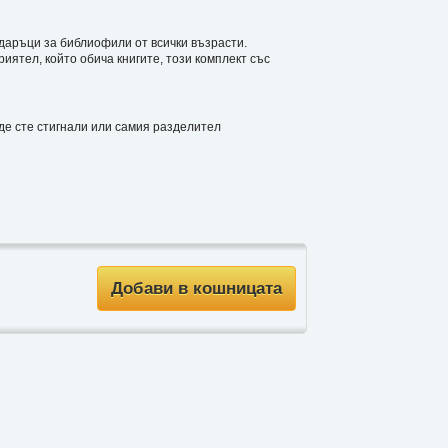
одаръци за библиофили от всички възрасти.
иятел, който обича книгите, този комплект със
ъде сте стигнали или самия разделител
Добави в кошницата