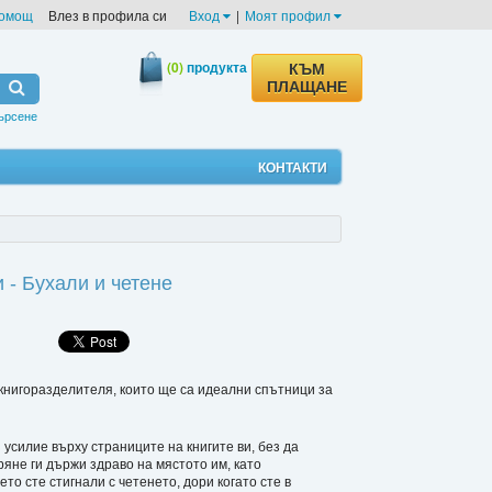
омощ
Влез в профила си
Вход
|
Моят профил
(0)
продукта
КЪМ
ПЛАЩАНЕ
ърсене
КОНТАКТИ
 - Бухали и четене
книгоразделителя, които ще са идеални спътници за
усилие върху страниците на книгите ви, без да
яне ги държи здраво на мястото им, като
о сте стигнали с четенето, дори когато сте в