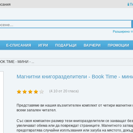
исания
П
Разширено т
Е-СПИСАНИЯ
ИГРИ
ПОДАРЪЦИ
ВАУЧЕРИ
ПРОМОЦИИ
TIME - МИНИ - ...
Магнитни книгоразделители - Book Time - мини
(
4.10
от
20
гласа)
Представяме ви нашия възхитителен комплект от четири магнитни 
всеки запален читател.
Със своя компактен размер тези книгоразделители се захващат без 
увеличават обема или да повреждат страниците. Магнитното затвар
предотвратява случайни изплъзвания или загуба на мястото, докъдет