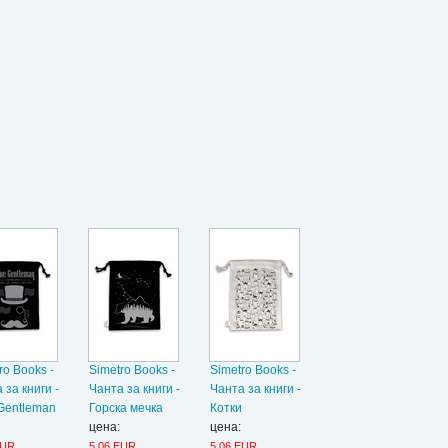
ro Books -
Simetro Books -
Simetro Books -
 за книги -
Чанта за книги -
Чанта за книги -
Gentleman
Горска мечка
Котки
цена:
цена:
EUR
5.06 EUR
5.06 EUR