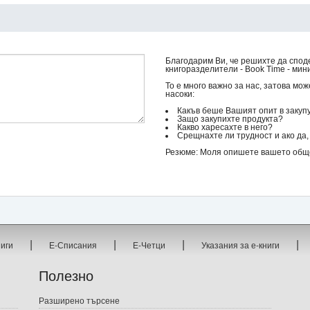
Благодарим Ви, че решихте да спод
книгоразделители - Book Time - мини
То е много важно за нас, затова мо
насоки:
Какъв беше Вашият опит в закуп
Защо закупихте продукта?
Какво харесахте в него?
Срещнахте ли трудност и ако да, 
Резюме: Моля опишете вашето общо 
|
|
|
|
ниги
Е-Списания
Е-Четци
Указания за е-книги
Полезно
Разширено търсене